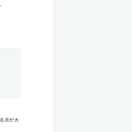
。
きる点が大