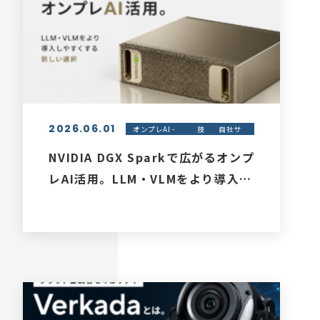
2026.06.01
オンプレAI -
技
自社サ
オンプレブレ
術
ービス
イン
紹介
NVIDIA DGX Sparkで広がるオンプ
レAI活用。LLM・VLMをより導入し
やすくする新しい選択