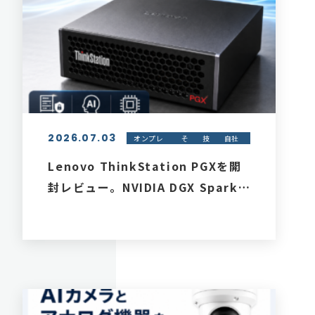
2026.07.03
オンプレ
そ
技
自社
AI - オン
の
術
サー
プレブレ
他
ビス
Lenovo ThinkStation PGXを開
イン
紹介
封レビュー。NVIDIA DGX Sparkベ
ースの小型AIマシンをオンプレ
LLM・VLMで活用