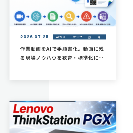
2026.07.28
AIカメ
オンプ
技
自
ラ - 荷
レAI -
術
社
待ち・
オンプ
サ
作業動画をAIで手順書化。動画に残
バース
レブレ
ー
る現場ノウハウを教育・標準化に活
滞在管
イン
ビ
理
ス
用する方法
紹
介