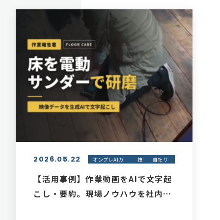
2026.05.22
オンプレAIカ
技
自社サ
メラ - コトバ
術
ービス
モニター
紹介
【活用事例】作業動画をAIで文字起
こし・要約。現場ノウハウを社内ナ
レッジとして活用する方法