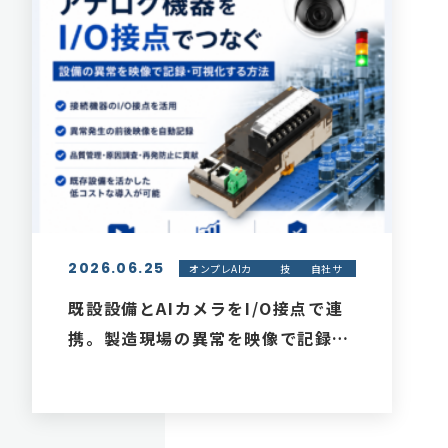
2026.06.25
オンプレAIカ
技
自社サ
メラ - コトバ
術
ービス
モニター
紹介
既設設備とAIカメラをI/O接点で連
携。製造現場の異常を映像で記録す
る方法