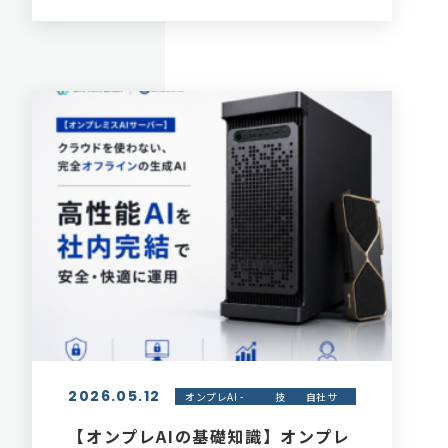
2026.05.12
オンプレAI -
技
自社サ
オンプレブレ
術
ービス
イン
紹介
【オンプレAIの基礎知識】オンプレ